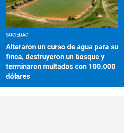
SOCIEDAD
Alteraron un curso de agua para su
finca, destruyeron un bosque y
terminaron multados con 100.000
dólares