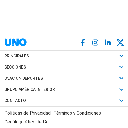
PRINCIPALES
Últimas Noticias
SECCIONES
Política
Horóscopo
OVACIÓN DEPORTES
Sociedad
Motores
Fútbol
GRUPO AMÉRICA INTERIOR
Policiales
Recetas
Mundial
Canal 7 en Vivo
CONTACTO
Judiciales
Trucos caseros
Automovilismo
Radio Nihuil
Acerca de Nosotros
Economia
Políticas de Privacidad
Términos y Condiciones
Series y Películas
Rugby
FM UNA
Contactanos
Decálogo ético de IA
Edictos y Solicitadas
Tenis
Radio Brava