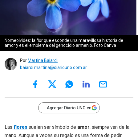
Nomeolvides: la flor que esconde una maravillosa historia de
amor y es el emblema del genocidio armenio. Foto Canva
Por
Martina Baiardi
baiardi.martina@diariouno.com.ar
Agregar Diario UNO en
Las
flores
suelen ser símbolo de
amor
, siempre van de la
mano. Aunque a veces su regalo es una forma de pedir