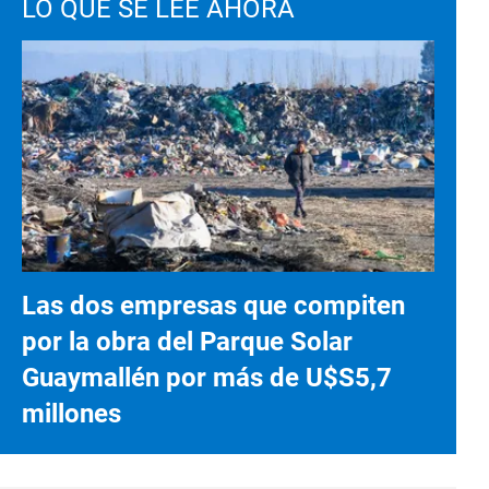
LO QUE SE LEE AHORA
Las dos empresas que compiten
por la obra del Parque Solar
Guaymallén por más de U$S5,7
millones