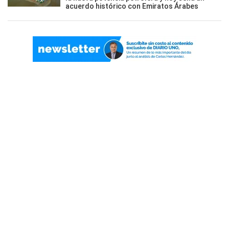
acuerdo histórico con Emiratos Árabes