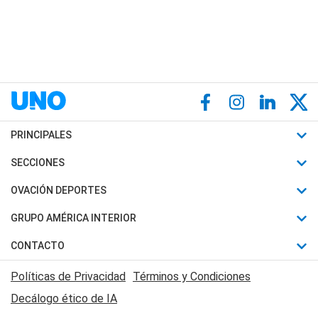
PRINCIPALES
Últimas Noticias
SECCIONES
Política
Horóscopo
OVACIÓN DEPORTES
Sociedad
Motores
Fútbol
GRUPO AMÉRICA INTERIOR
Policiales
Recetas
Mundial
Canal 7 en Vivo
CONTACTO
Judiciales
Trucos caseros
Automovilismo
Radio Nihuil
Acerca de Nosotros
Economia
Políticas de Privacidad
Términos y Condiciones
Series y Películas
Rugby
FM UNA
Contactanos
Decálogo ético de IA
Edictos y Solicitadas
Tenis
Radio Brava