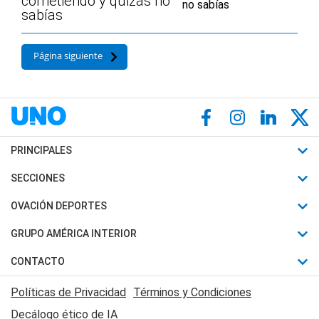
cometiendo y quizás no
sabías
Página siguiente
PRINCIPALES
Últimas Noticias
SECCIONES
Política
Horóscopo
OVACIÓN DEPORTES
Sociedad
Motores
Fútbol
GRUPO AMÉRICA INTERIOR
Policiales
Recetas
Mundial
Canal 7 en Vivo
CONTACTO
Judiciales
Trucos caseros
Automovilismo
Radio Nihuil
Acerca de Nosotros
Economia
Políticas de Privacidad
Términos y Condiciones
Series y Películas
Rugby
FM UNA
Contactanos
Decálogo ético de IA