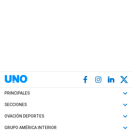
PRINCIPALES
Últimas Noticias
SECCIONES
Política
Horóscopo
OVACIÓN DEPORTES
Sociedad
Motores
Fútbol
GRUPO AMÉRICA INTERIOR