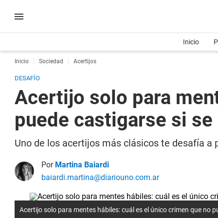
Inicio
P
Inicio
Sociedad
Acertijos
DESAFÍO
Acertijo solo para ment
puede castigarse si s
Uno de los acertijos más clásicos te desafía a
Por
Martina Baiardi
baiardi.martina@diariouno.com.ar
Acertijo solo para mentes hábiles: cuál es el único crimen que no 