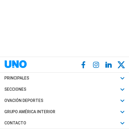
PRINCIPALES
Últimas Noticias
SECCIONES
Política
Horóscopo
OVACIÓN DEPORTES
Sociedad
Motores
Fútbol
GRUPO AMÉRICA INTERIOR
Policiales
Recetas
Mundial
Canal 7 en Vivo
CONTACTO
Judiciales
Trucos caseros