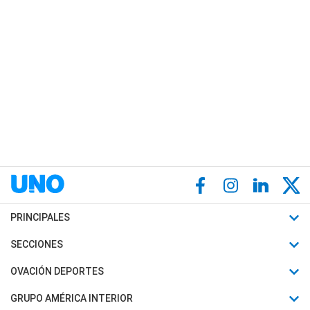
PRINCIPALES
Últimas Noticias
SECCIONES
Política
Horóscopo
OVACIÓN DEPORTES
Sociedad
Motores
Fútbol
GRUPO AMÉRICA INTERIOR