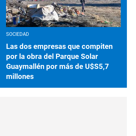
SOCIEDAD
Las dos empresas que compiten
por la obra del Parque Solar
Guaymallén por más de U$S5,7
millones