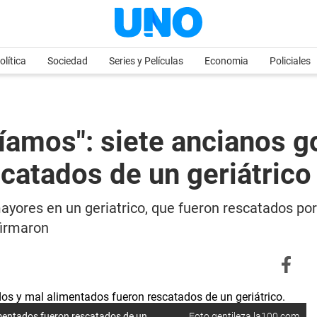
olítica
Sociedad
Series y Películas
Economia
Policiales
amos": siete ancianos g
catados de un geriátrico
ayores en un geriatrico, que fueron rescatados por
firmaron
mentados fueron rescatados de un
Foto gentileza la100.com