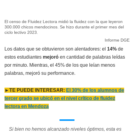
El censo de Fluidez Lectora midió la fluidez con la que leyeron
300.000 chicos mendocinos. Se hizo durante el primer mes del
ciclo lectivo 2023.
Informe DGE
Los datos que se obtuvieron son alentadores: el
14%
de
estos estudiantes
mejoró
en cantidad de palabras leídas
por minuto. Mientras, el 45% de los que leían menos
palabras, mejoró su performance.
►TE PUEDE INTERESAR:
El 30% de los alumnos de
tercer grado se ubicó en el nivel crítico de fluidez
lectora en Mendoza
Si bien no hemos alcanzado niveles óptimos, esta es