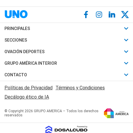
PRINCIPALES
Últimas Noticias
SECCIONES
Política
Horóscopo
OVACIÓN DEPORTES
Sociedad
Motores
Fútbol
GRUPO AMÉRICA INTERIOR
Policiales
Recetas
Mundial
Canal 7 en Vivo
CONTACTO
Judiciales
Trucos caseros
Automovilismo
Radio Nihuil
Acerca de Nosotros
Economia
Políticas de Privacidad
Términos y Condiciones
Series y Películas
Rugby
FM UNA
Contactanos
Decálogo ético de IA
Edictos y Solicitadas
Tenis
Radio Brava
Newsletter
Básquet
© Copyright 2026 GRUPO AMERICA – Todos los derechos
San Juan 8
reservados
Boxeo
Fuera de Juego