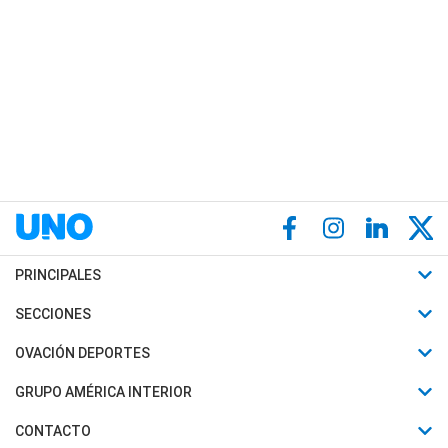
PRINCIPALES
Últimas Noticias
SECCIONES
Política
Horóscopo
OVACIÓN DEPORTES
Sociedad
Motores
Fútbol
GRUPO AMÉRICA INTERIOR
Policiales
Recetas
Mundial
Canal 7 en Vivo
CONTACTO
Judiciales
Trucos caseros