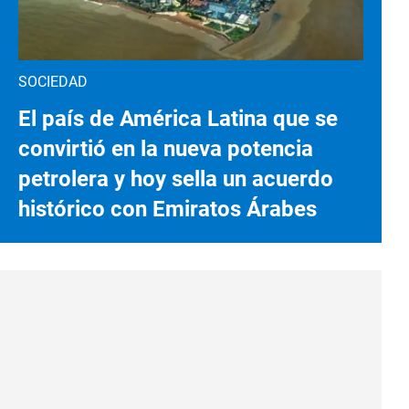
SOCIEDAD
El país de América Latina que se
convirtió en la nueva potencia
petrolera y hoy sella un acuerdo
histórico con Emiratos Árabes