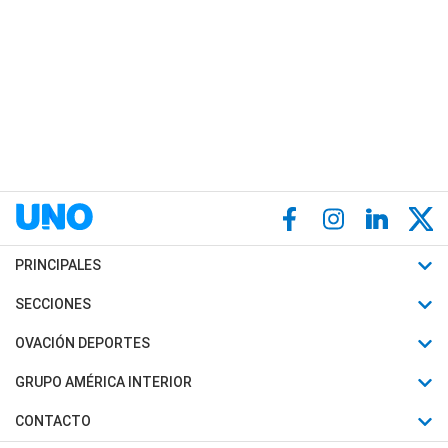
PRINCIPALES
Últimas Noticias
SECCIONES
Política
Horóscopo
OVACIÓN DEPORTES
Sociedad
Motores
Fútbol
GRUPO AMÉRICA INTERIOR
Policiales
Recetas
Mundial
Canal 7 en Vivo
CONTACTO
Judiciales
Trucos caseros
Automovilismo