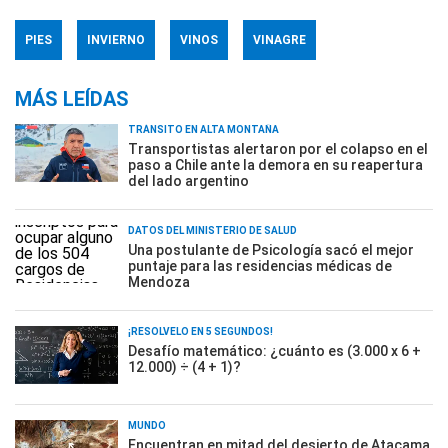
PIES
INVIERNO
VINOS
VINAGRE
MÁS LEÍDAS
TRÁNSITO EN ALTA MONTAÑA
Transportistas alertaron por el colapso en el
paso a Chile ante la demora en su reapertura
del lado argentino
DATOS DEL MINISTERIO DE SALUD
Una postulante de Psicología sacó el mejor
puntaje para las residencias médicas de
Mendoza
¡RESOLVELO EN 5 SEGUNDOS!
Desafío matemático: ¿cuánto es (3.000 x 6 +
12.000) ÷ (4 + 1)?
MUNDO
Encuentran en mitad del desierto de Atacama