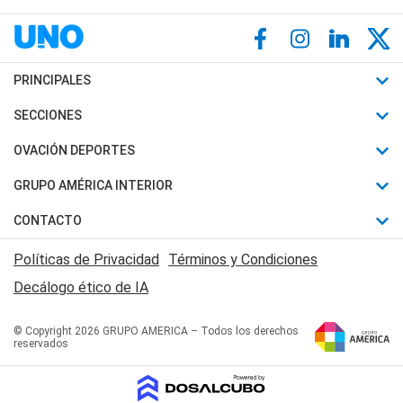
PRINCIPALES
Últimas Noticias
SECCIONES
Política
Horóscopo
OVACIÓN DEPORTES
Sociedad
Motores
Fútbol
GRUPO AMÉRICA INTERIOR
Policiales
Recetas
Mundial
Canal 7 en Vivo
CONTACTO
Judiciales
Trucos caseros
Automovilismo
Radio Nihuil
Acerca de Nosotros
Economia
Políticas de Privacidad
Términos y Condiciones
Series y Películas
Rugby
FM UNA
Contactanos
Decálogo ético de IA
Edictos y Solicitadas
Tenis
Radio Brava
Newsletter
Básquet
© Copyright 2026 GRUPO AMERICA – Todos los derechos
San Juan 8
reservados
Boxeo
Fuera de Juego