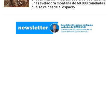
una reveladora montaña de 60.000 toneladas
que se ve desde el espacio