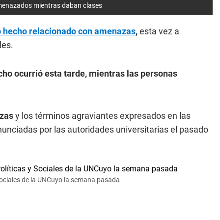
amenazados mientras daban clases
 hecho relacionado con
amenazas
,
esta vez a
les.
cho ocurrió esta tarde, mientras las personas
zas
y los términos agraviantes expresados en las
nunciadas por las autoridades universitarias el pasado
 Sociales de la UNCuyo la semana pasada