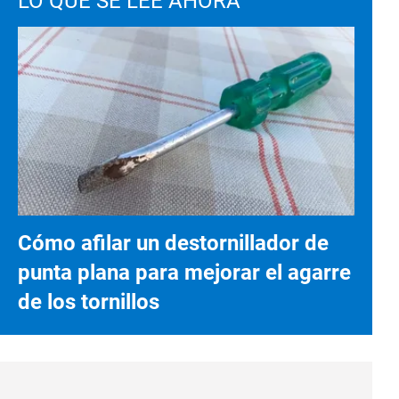
LO QUE SE LEE AHORA
Cómo afilar un destornillador de
punta plana para mejorar el agarre
de los tornillos