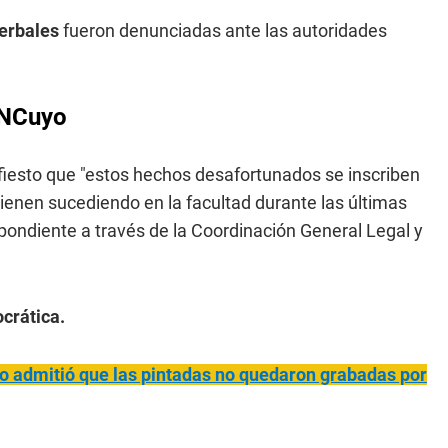
erbales
fueron denunciadas ante las autoridades
UNCuyo
iesto que "estos hechos desafortunados se inscriben
ienen sucediendo en la facultad durante las últimas
pondiente a través de la Coordinación General Legal y
crática.
yo admitió que las pintadas no quedaron grabadas por