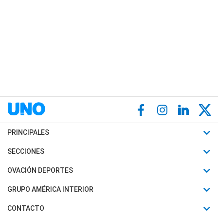
PRINCIPALES
Últimas Noticias
SECCIONES
Política
Horóscopo
OVACIÓN DEPORTES
Sociedad
Motores
Fútbol
GRUPO AMÉRICA INTERIOR
Policiales
Recetas
Mundial
Canal 7 en Vivo
CONTACTO
Judiciales
Trucos caseros