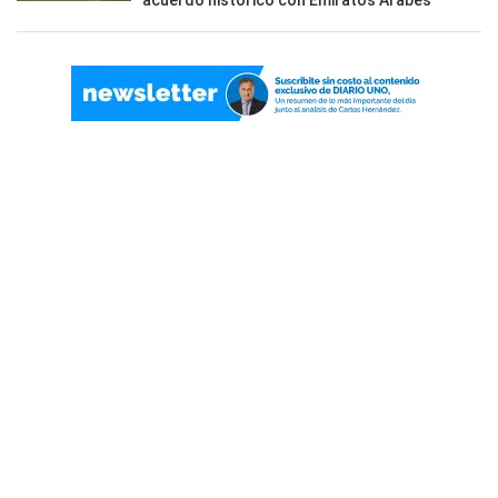
acuerdo histórico con Emiratos Árabes