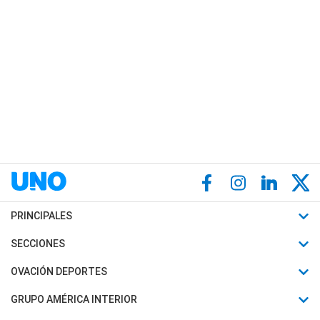
PRINCIPALES
Últimas Noticias
SECCIONES
Política
Horóscopo
OVACIÓN DEPORTES
Sociedad
Motores
Fútbol
GRUPO AMÉRICA INTERIOR
Policiales
Recetas