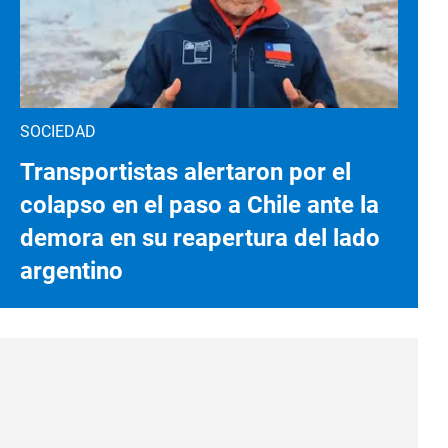
SOCIEDAD
Transportistas alertaron por el
colapso en el paso a Chile ante la
demora en su reapertura del lado
argentino