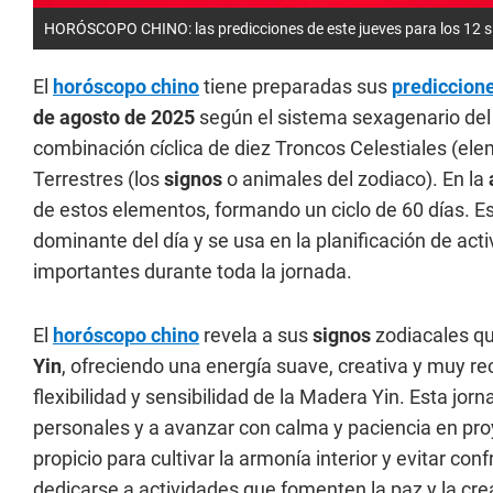
HORÓSCOPO CHINO: las predicciones de este jueves para los 12 si
El
horóscopo chino
tiene preparadas sus
prediccion
de agosto
de 2025
según el sistema sexagenario del 
combinación cíclica de diez Troncos Celestiales (el
Terrestres (los
signos
o animales del zodiaco). En la
de estos elementos, formando un ciclo de 60 días. E
dominante del día y se usa en la planificación de ac
importantes durante toda la jornada.
El
horóscopo chino
revela a sus
signos
zodiacales que
Yin
, ofreciendo una energía suave, creativa y muy re
flexibilidad y sensibilidad de la Madera Yin. Esta jorna
personales y a avanzar con calma y paciencia en pro
propicio para cultivar la armonía interior y evitar c
dedicarse a actividades que fomenten la paz y la cre