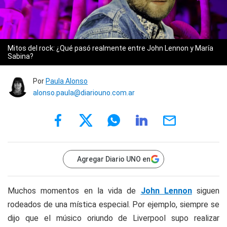
Mitos del rock: ¿Qué pasó realmente entre John Lennon y María
Sabina?
Por
Paula Alonso
alonso.paula@diariouno.com.ar
Agregar Diario UNO en
Muchos momentos en la vida de
John Lennon
siguen
rodeados de una mística especial. Por ejemplo, siempre se
dijo que el músico oriundo de Liverpool supo realizar