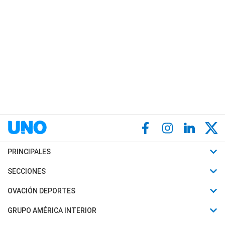
PRINCIPALES
Últimas Noticias
SECCIONES
Política
Horóscopo
OVACIÓN DEPORTES
Sociedad
Motores
Fútbol
GRUPO AMÉRICA INTERIOR
Policiales
Recetas