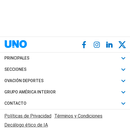
PRINCIPALES
Últimas Noticias
SECCIONES
Política
Horóscopo
OVACIÓN DEPORTES
Sociedad
Motores
Fútbol
GRUPO AMÉRICA INTERIOR
Policiales
Recetas
Mundial
Canal 7 en Vivo
CONTACTO
Judiciales
Trucos caseros
Automovilismo
Radio Nihuil
Acerca de Nosotros
Economia
Políticas de Privacidad
Términos y Condiciones
Series y Películas
Rugby
FM UNA
Contactanos
Decálogo ético de IA
Edictos y Solicitadas
Tenis