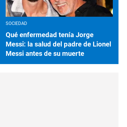
SOCIEDAD
Qué enfermedad tenía Jorge
Messi: la salud del padre de Lionel
Messi antes de su muerte