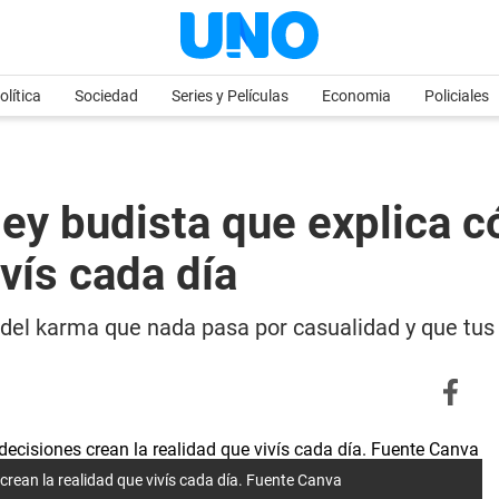
olítica
Sociedad
Series y Películas
Economia
Policiales
 ley budista que explica
ivís cada día
ey del karma que nada pasa por casualidad y que tus
 crean la realidad que vivís cada día. Fuente Canva