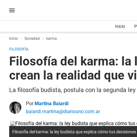
Inicio
P
Inicio
Sociedad
karma
FILOSOFÍA
Filosofía del karma: la
crean la realidad que v
La filosofía budista, postula con la segunda l
Por
Martina Baiardi
baiardi.martina@diariouno.com.ar
Filosofía del karma: la ley budista que explica cómo tus decisiones