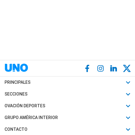
PRINCIPALES
Últimas Noticias
SECCIONES
Política
Horóscopo
OVACIÓN DEPORTES
Sociedad
Motores
Fútbol
GRUPO AMÉRICA INTERIOR
Policiales
Recetas
Mundial
Canal 7 en Vivo
CONTACTO
Judiciales
Trucos caseros