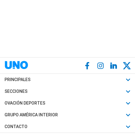
PRINCIPALES
Últimas Noticias
SECCIONES
Política
Horóscopo
OVACIÓN DEPORTES
Sociedad
Motores
Fútbol
GRUPO AMÉRICA INTERIOR
Policiales
Recetas
Mundial
Canal 7 en Vivo
CONTACTO
Judiciales
Trucos caseros
Automovilismo