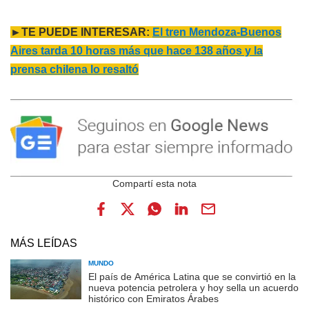
►TE PUEDE INTERESAR:
El tren Mendoza-Buenos
Aires tarda 10 horas más que hace 138 años y la
prensa chilena lo resaltó
MÁS LEÍDAS
MUNDO
El país de América Latina que se convirtió en la
nueva potencia petrolera y hoy sella un acuerdo
histórico con Emiratos Árabes