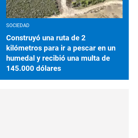
SOCIEDAD
Construyó una ruta de 2
kilómetros para ir a pescar en un
humedal y recibió una multa de
145.000 dólares