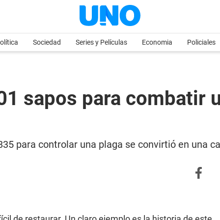
olítica
Sociedad
Series y Películas
Economia
Policiales
01 sapos para combatir u
835 para controlar una plaga se convirtió en una ca
fícil de restaurar. Un claro ejemplo es la historia de este