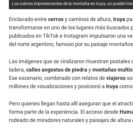
Los colores impresionantes de la montaña en Iruya, un pueblo tran
Enclavado entre
cerros
y caminos de altura,
Iruya
pas
transformarse en uno de los lugares más buscados 
publicados en TikTok e Instagram impulsaron una ve
del norte argentino, famoso por su paisaje montaños
Las imágenes que se viralizaron muestran postales di
ladera,
calles angostas de piedra
y
montañas multic
Ese escenario, combinado con relatos de
viajeros
sor
millones de visualizaciones y posicionó a
Iruya
como 
Pero quienes llegan hasta allí aseguran que el atract
forma parte de la experiencia. El acceso desde
Hum
rodeado de miradores naturales y paisajes de altura