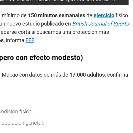
n mínimo de
150 minutos semanales
de
ejercicio
físico
 un nuevo estudio publicado en
British Journal of Sports
 quedarse corta si buscamos una protección más
es,
informa
EFE
.
(pero con efecto modesto)
a de Macao con datos de más de
17.000 adultos
, confirma
ndición física.
 población general.