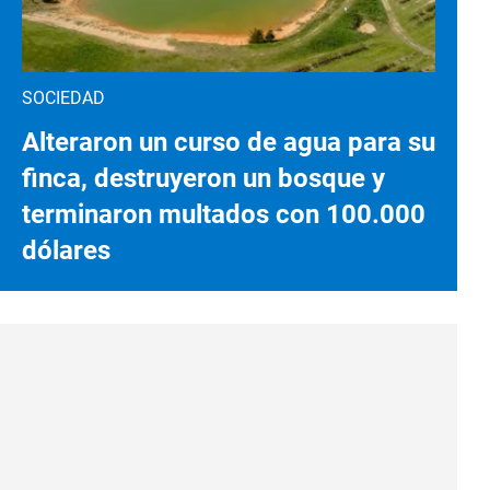
SOCIEDAD
Alteraron un curso de agua para su
finca, destruyeron un bosque y
terminaron multados con 100.000
dólares