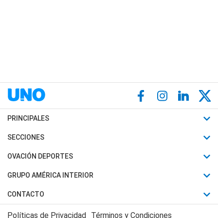
PRINCIPALES
Últimas Noticias
SECCIONES
Política
Horóscopo
OVACIÓN DEPORTES
Sociedad
Motores
Fútbol
GRUPO AMÉRICA INTERIOR
Policiales
Recetas
Mundial
Canal 7 en Vivo
CONTACTO
Judiciales
Trucos caseros
Automovilismo
Radio Nihuil
Acerca de Nosotros
Economia
Políticas de Privacidad
Términos y Condiciones