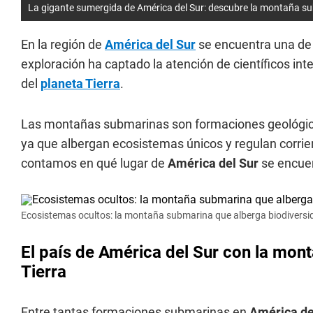
La gigante sumergida de América del Sur: descubre la montaña s
En la región de
América del Sur
se encuentra una de
exploración ha captado la atención de científicos int
del
planeta Tierra
.
Las montañas submarinas son formaciones geológica
ya que albergan ecosistemas únicos y regulan corrie
contamos en qué lugar de
América del Sur
se encue
Ecosistemas ocultos: la montaña submarina que alberga biodiversid
El país de América del Sur con la mon
Tierra
Entre tantas formaciones submarinas en
América de