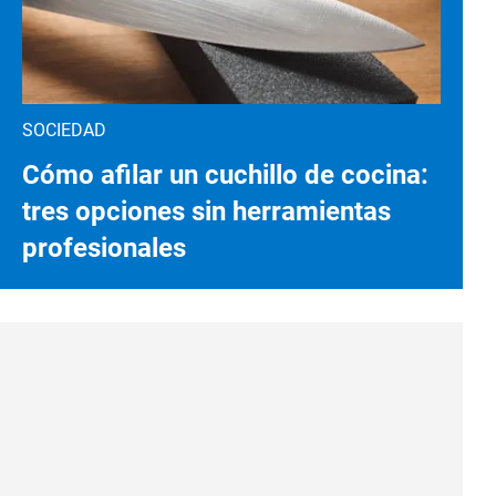
SOCIEDAD
Cómo afilar un cuchillo de cocina:
tres opciones sin herramientas
profesionales