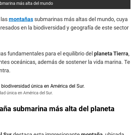
ubmarina más alta del mundo
 las
montañas
submarinas más altas del mundo, cuya
eresados en la biodiversidad y geografía de este sector
s fundamentales para el equilibrio del
planeta Tierra
,
ntes oceánicas, además de sostener la vida marina. Te
ntra.
ad única en América del Sur.
taña submarina más alta del planeta
l Sur
destaca esta impresionante
montaña
, ubicada