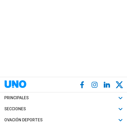
PRINCIPALES
Últimas Noticias
SECCIONES
Política
Horóscopo
OVACIÓN DEPORTES
Sociedad