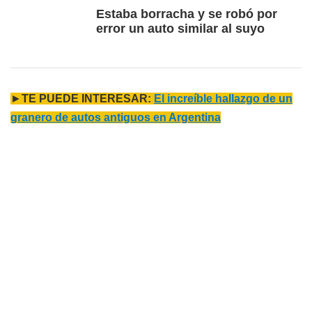
Estaba borracha y se robó por
error un auto similar al suyo
►
TE PUEDE INTERESAR:
El increíble hallazgo de un
granero de autos antiguos en Argentina