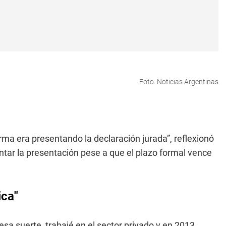
Foto: Noticias Argentinas
orma era presentando la declaración jurada”, reflexionó
ntar la presentación pese a que el plazo formal vence
ica"
sa suerte, trabajé en el sector privado y en 2013