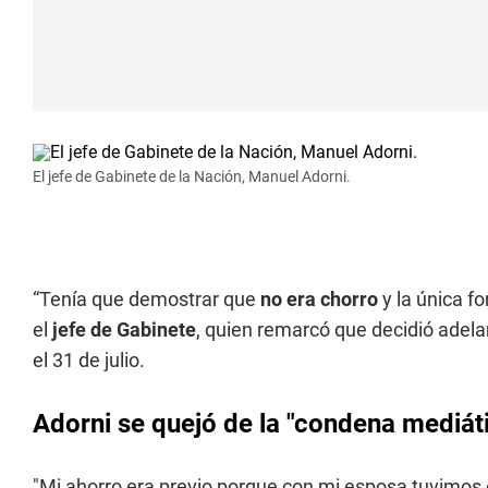
El jefe de Gabinete de la Nación, Manuel Adorni.
“Tenía que demostrar que
no era chorro
y la única f
el
jefe de Gabinete
, quien remarcó que decidió adela
el 31 de julio.
Adorni se quejó de la "condena mediát
"Mi ahorro era previo porque con mi esposa tuvimos e