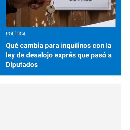
POLÍTICA
Qué cambia para inquilinos con la
ley de desalojo exprés que pasó a
Diputados