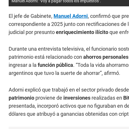
Manuel Adorni: "Voy a pagar todos los impuestos".
El jefe de Gabinete,
Manuel Adorni
, confirmó que pr
correspondiente a 2025 junto con rectificaciones de 
judicial por presunto
enriquecimiento ilícito
que enfr
Durante una entrevista televisiva, el funcionario sos
patrimonio está relacionado con
ahorros personales
ingresar a la
función pública
. “Toda la vida ahorramo
argentinos que tuvo la suerte de ahorrar”, afirmó.
Adorni explicó que trabajó en el sector privado des
patrimonio
proviene de
inversiones
realizadas en
Bi
presentada, incorporó activos que no figuraban en de
dólares que atribuyó a ganancias obtenidas con cri