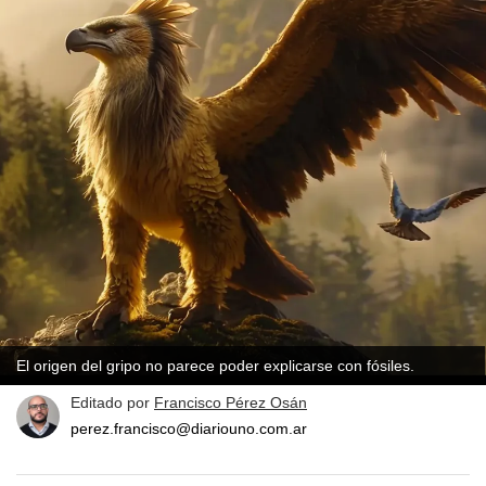
El origen del gripo no parece poder explicarse con fósiles.
Editado por
Francisco Pérez Osán
perez.francisco@diariouno.com.ar