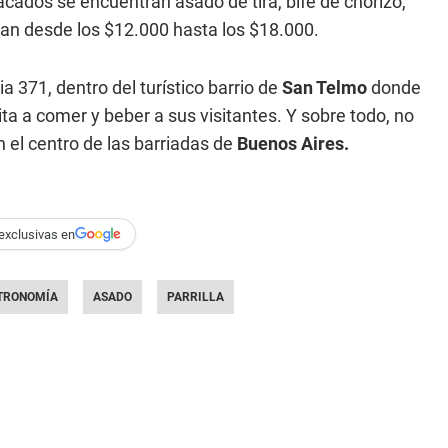
acados se encuentran asado de tira, bife de chorizo,
 van desde los $12.000 hasta los $18.000.
 371, dentro del turístico barrio de
San Telmo
donde
a a comer y beber a sus visitantes. Y sobre todo, no
n el centro de las barriadas de
Buenos Aires.
exclusivas en
TRONOMÍA
ASADO
PARRILLA