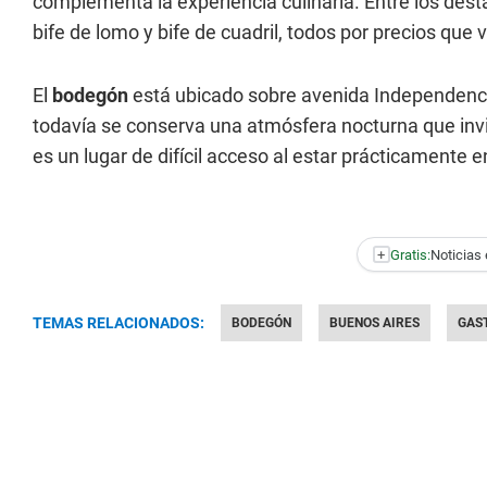
complementa la experiencia culinaria. Entre los dest
bife de lomo y bife de cuadril, todos por precios que
El
bodegón
está ubicado sobre avenida Independencia
todavía se conserva una atmósfera nocturna que invit
es un lugar de difícil acceso al estar prácticamente e
+
Gratis:
Noticias 
TEMAS RELACIONADOS:
BODEGÓN
BUENOS AIRES
GAS