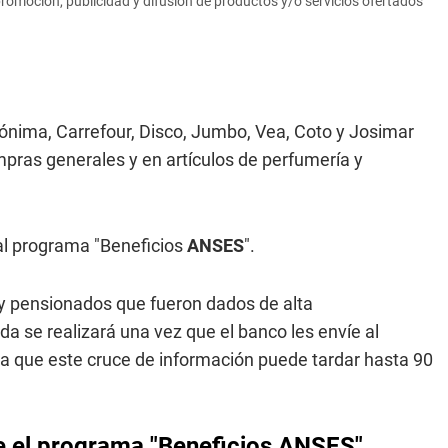
romoción, publicidad y difusión de productos y/o servicios ofertados
ima, Carrefour, Disco, Jumbo, Vea, Coto y Josimar
mpras generales y en artículos de perfumería y
al programa "Beneficios
ANSES
".
y pensionados que fueron dados de alta
nda se realizará una vez que el banco les envíe al
a que este cruce de información puede tardar hasta 90
e el programa "Beneficios ANSES"