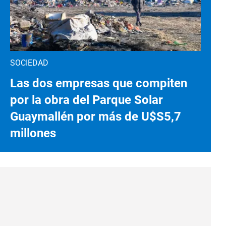
SOCIEDAD
Las dos empresas que compiten
por la obra del Parque Solar
Guaymallén por más de U$S5,7
millones