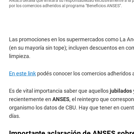
ANSES detalla que limitará su responsabilidad exclusivamente a la p
por los comercios adheridos al programa "Beneficios ANSES".
Las promociones en los supermercados como La Anón
(en su mayoría sin tope); incluyen descuentos en co
limpieza.
En este link
podés conocer los comercios adheridos 
Es de vital importancia saber que aquellos
jubilados
recientemente en
ANSES
, el reintegro que correspo
organismo los datos de CBU. Hay que tener en cuent
días.
Importante aclaración de ANSES sobr