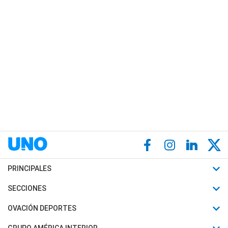
PRINCIPALES
Últimas Noticias
SECCIONES
Política
Horóscopo
OVACIÓN DEPORTES
Sociedad
Motores
Fútbol