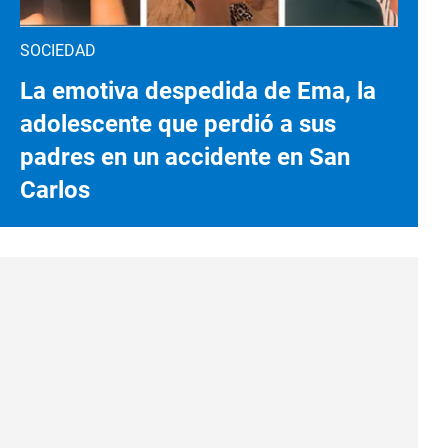
SOCIEDAD
La emotiva despedida de Ema, la
adolescente que perdió a sus
padres en un accidente en San
Carlos