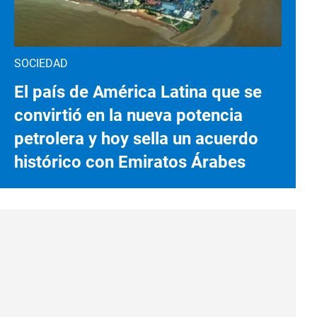
SOCIEDAD
El país de América Latina que se
convirtió en la nueva potencia
petrolera y hoy sella un acuerdo
histórico con Emiratos Árabes