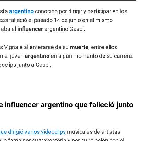
asta
argentino
conocido por dirigir y participar en los
ucas falleció el pasado 14 de junio en el mismo
raba el
influencer
argentino Gaspi.
s Vignale al enterarse de su
muerte
, entre ellos
n el joven
argentino
en algún momento de su carrera.
oclips junto a Gaspi.
e influencer argentino que falleció junto
ue dirigió varios videoclips
musicales de artistas
 la fama por su trayectoria y por su relación con el