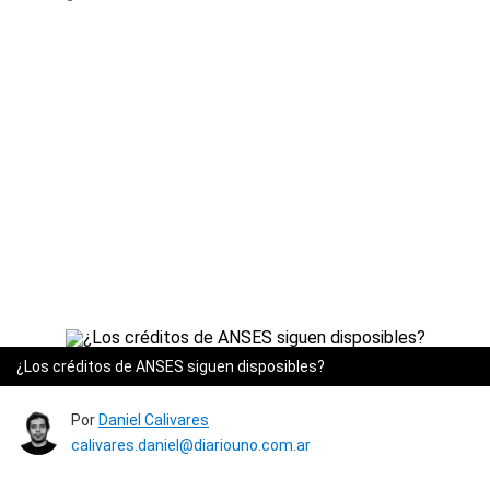
¿Los créditos de ANSES siguen disposibles?
Por
Daniel Calivares
calivares.daniel@diariouno.com.ar