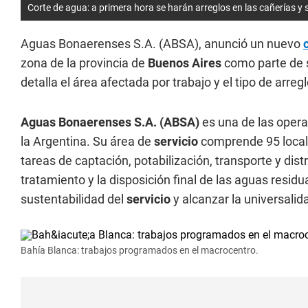
Corte de agua: a primera hora se harán arreglos en las cañerías y s
Aguas Bonaerenses S.A. (ABSA), anunció un nuevo
zona
de la provincia de
Buenos Aires
como parte de 
detalla el área afectada por trabajo y el tipo de arregl
Aguas Bonaerenses S.A. (ABSA)
es una de las oper
la Argentina. Su área de
servicio
comprende 95 local
tareas de captación, potabilización, transporte y dist
tratamiento y la disposición final de las aguas resi
sustentabilidad del
servicio
y alcanzar la universali
Bahía Blanca: trabajos programados en el macrocentro.