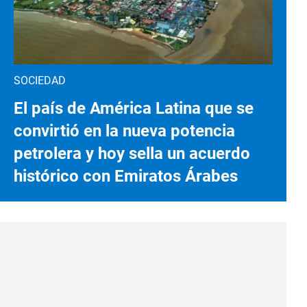
SOCIEDAD
El país de América Latina que se
convirtió en la nueva potencia
petrolera y hoy sella un acuerdo
histórico con Emiratos Árabes