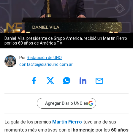
Daniel Vila, presidente de Grupo América, recibió un Martín Fierro
por los 60 años de América TV.
Por
Redacción de UNO
contacto@diariouno.com.ar
Agregar Diario UNO en
La gala de los premios
Martín Fierro
tuvo uno de sus
momentos más emotivos con el
homenaje
por los
60 años