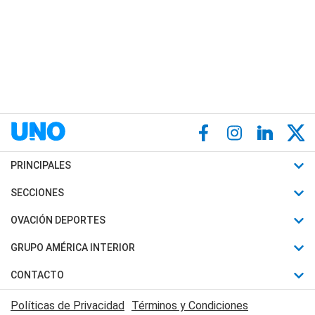
PRINCIPALES
Últimas Noticias
SECCIONES
Política
Horóscopo
OVACIÓN DEPORTES
Sociedad
Motores
Fútbol
GRUPO AMÉRICA INTERIOR
Policiales
Recetas
Mundial
Canal 7 en Vivo
CONTACTO
Judiciales
Trucos caseros
Automovilismo
Radio Nihuil
Acerca de Nosotros
Economia
Políticas de Privacidad
Términos y Condiciones
Series y Películas
Rugby