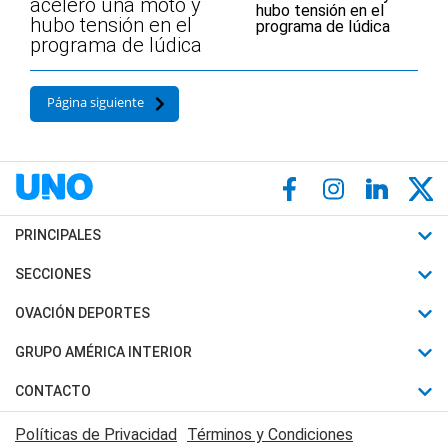
aceleró una moto y
hubo tensión en el
programa de Iúdica
Página siguiente
PRINCIPALES
Últimas Noticias
SECCIONES
Política
Horóscopo
OVACIÓN DEPORTES
Sociedad
Motores
Fútbol
GRUPO AMÉRICA INTERIOR
Policiales
Recetas
Mundial
Canal 7 en Vivo
CONTACTO
Judiciales
Trucos caseros
Automovilismo
Radio Nihuil
Acerca de Nosotros
Economia
Políticas de Privacidad
Términos y Condiciones
Series y Películas
Rugby