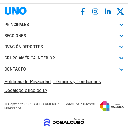
PRINCIPALES
Últimas Noticias
SECCIONES
Política
Horóscopo
OVACIÓN DEPORTES
Sociedad
Motores
Fútbol
GRUPO AMÉRICA INTERIOR
Policiales
Recetas
Mundial
Canal 7 en Vivo
CONTACTO
Judiciales
Trucos caseros
Automovilismo
Radio Nihuil
Acerca de Nosotros
Economia
Políticas de Privacidad
Términos y Condiciones
Series y Películas
Rugby
FM UNA
Contactanos
Decálogo ético de IA
Edictos y Solicitadas
Tenis
Radio Brava
Newsletter
Básquet
© Copyright 2026 GRUPO AMERICA – Todos los derechos
San Juan 8
reservados
Boxeo
Fuera de Juego