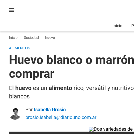
Inicio
P
Inicio
Sociedad
huevo
ALIMENTOS
Huevo blanco o marrón:
comprar
El
huevo
es un
alimento
rico, versátil y nutrit
blancos
Por
Isabella Brosio
brosio.isabella@diariouno.com.ar