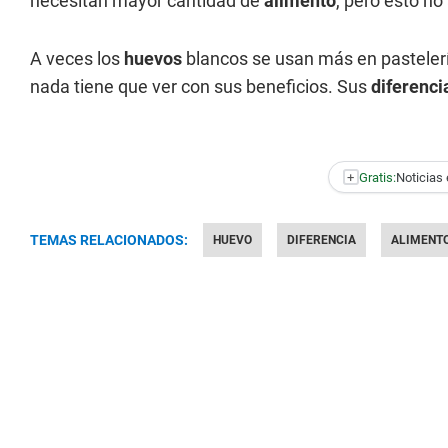
necesitan mayor cantidad de
alimento
, pero esto no
A veces los
huevos
blancos se usan más en pastelerí
nada tiene que ver con sus beneficios. Sus
diferenci
+
Gratis:
Noticias 
TEMAS RELACIONADOS:
HUEVO
DIFERENCIA
ALIMENT