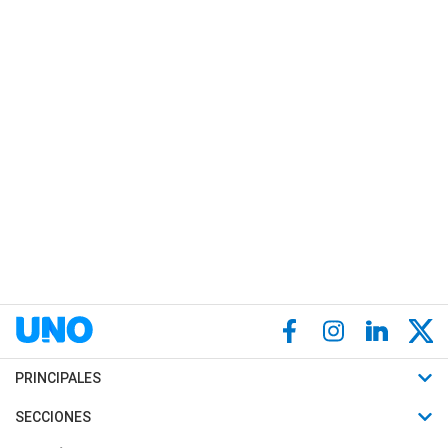
PRINCIPALES
Últimas Noticias
SECCIONES
Política